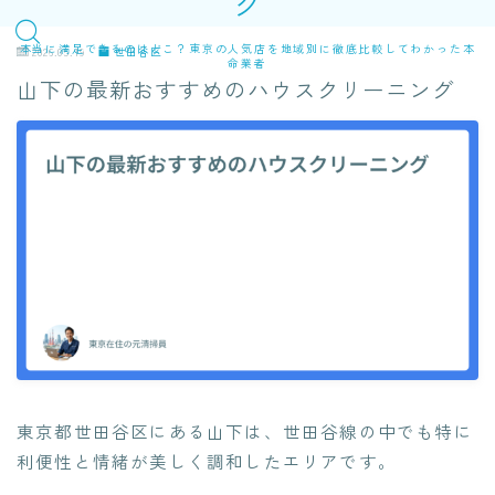
グ
本当に満足できるのはどこ？東京の人気店を地域別に徹底比較してわかった本
2026.05.19
世田谷区
命業者
山下の最新おすすめのハウスクリーニング
東京都世田谷区にある山下は、世田谷線の中でも特に
利便性と情緒が美しく調和したエリアです。