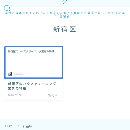
グ
本当に満足できるのはどこ？東京の人気店を地域別に徹底比較してわかった本
CATEGORY
命業者
新宿区
新宿区のハウスクリーニング
業者の特徴
2026.03.08
新宿区
HOME
新宿区
＞